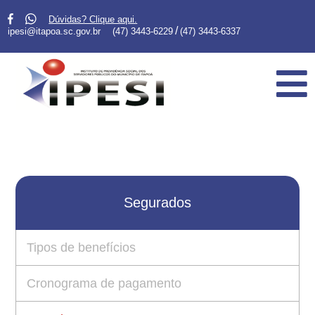
Dúvidas? Clique aqui.
/
ipesi@itapoa.sc.gov.br
(47) 3443-6229
(47) 3443-6337
Segurados
Tipos de benefícios
Cronograma de pagamento