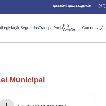
ipesi@itapoa.sc.gov.br
(47
Pró-
al
Legislação
Segurados
Transparência
Comunicação
Gestão
ei Municipal